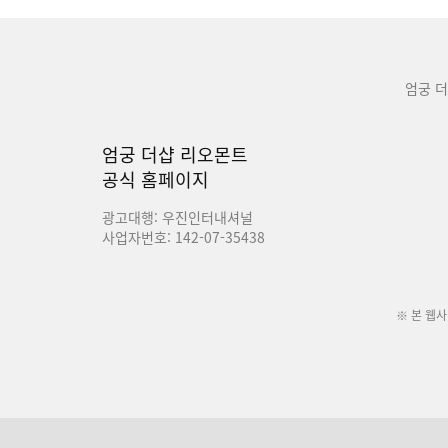
엄궁 
엄궁 더샵 리오몬트
공식 홈페이지
광고대행: 우진인터내셔널
사업자번호: 142-07-35438
※ 본 웹