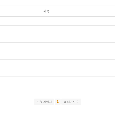
제목
1
첫 페이지
끝 페이지