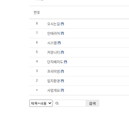
번호
오시는길
8
인테리어
7
시스템
6
커뮤니티
5
단지배치도
4
프리미엄
3
입지환경
2
사업개요
»
검색